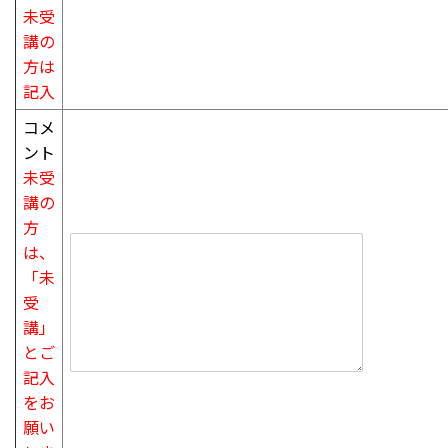
未受
講の
方は
記入
コメ
ント
未受
講の
方
は、
「未
受
講」
と
ご
記入
をお
願い