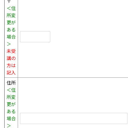
〒
＜住
所変
更が
ある
場合
＞
未受
講の
方は
記入
住所
＜住
所変
更が
ある
場合
＞