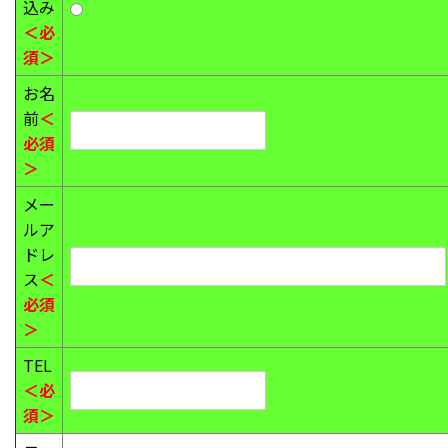
込み
＜必
須＞
お名
前
＜
必須
＞
メー
ルア
ドレ
ス
＜
必須
＞
TEL
＜必
須＞