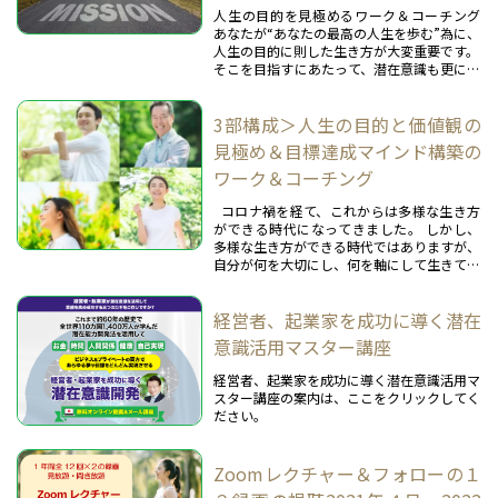
人生の目的を見極めるワーク＆コーチング
あなたが“あなたの最高の人生を歩む”為に、
人生の目的に則した生き方が大変重要です。
そこを目指すにあたって、潜在意識も更に活
用しやすくなっていきます。
3部構成＞人生の目的と価値観の
その人生の目的を知る為に、あなた独自の価
値観を一緒に見極め、言語化するワークと個
見極め＆目標達成マインド構築の
別コーチ...
ワーク＆コーチング
コロナ禍を経て、これからは多様な生き方
ができる時代になってきました。 しかし、
多様な生き方ができる時代ではありますが、
自分が何を大切にし、何を軸にして生きてい
くのかを知っているのと知らないのでは、大
きな違いがあります。 何が違うのかという
経営者、起業家を成功に導く潜在
と、下記をご覧ください。 《自分が何を大
切にし、何を...
意識活用マスター講座
経営者、起業家を成功に導く潜在意識活用マ
スター講座の案内は、ここをクリックしてく
ださい。
Zoomレクチャー＆フォローの１