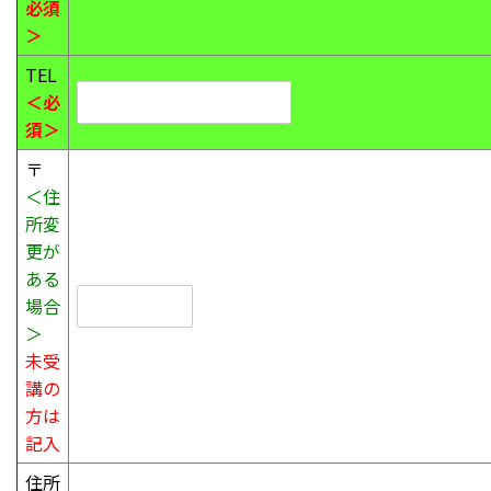
必須
＞
TEL
＜必
須＞
〒
＜住
所変
更が
ある
場合
＞
未受
講の
方は
記入
住所