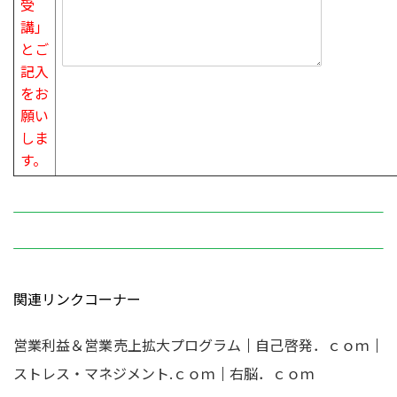
受
講」
と
ご
記入
をお
願い
しま
す。
関連リンクコーナー
営業利益＆営業売上拡大プログラム
｜
自己啓発．ｃｏｍ
｜
ストレス・マネジメント.ｃｏｍ
｜
右脳．ｃｏｍ