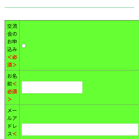
交流
会の
お申
込み
＜必
須＞
お名
前
＜
必須
＞
メー
ルア
ドレ
ス
＜