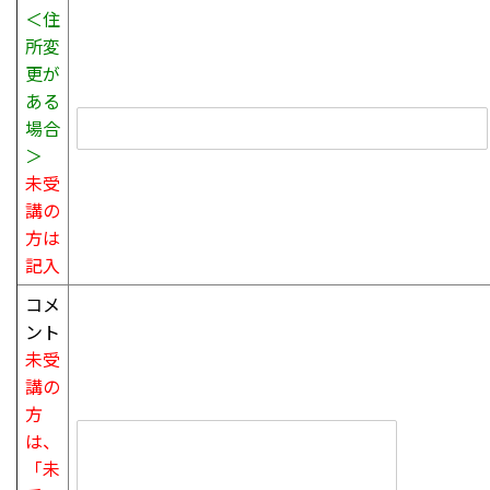
＜住
所変
更が
ある
場合
＞
未受
講の
方は
記入
コメ
ント
未受
講の
方
は、
「未