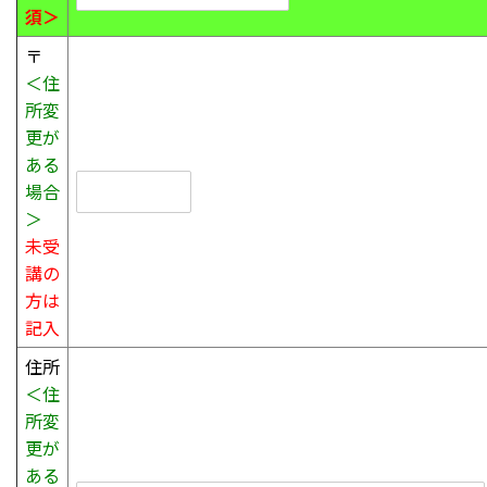
須＞
〒
＜住
所変
更が
ある
場合
＞
未受
講の
方は
記入
住所
＜住
所変
更が
ある