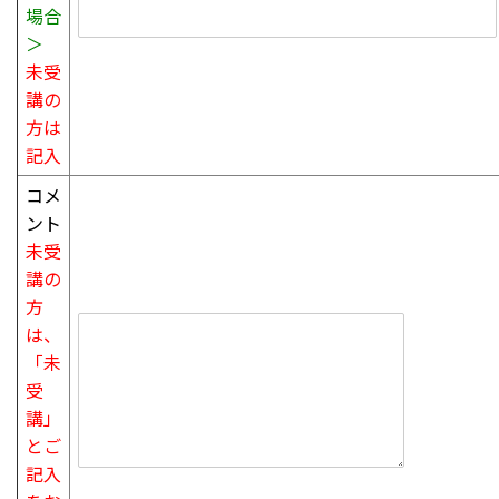
場合
＞
未受
講の
方は
記入
コメ
ント
未受
講の
方
は、
「未
受
講」
と
ご
記入