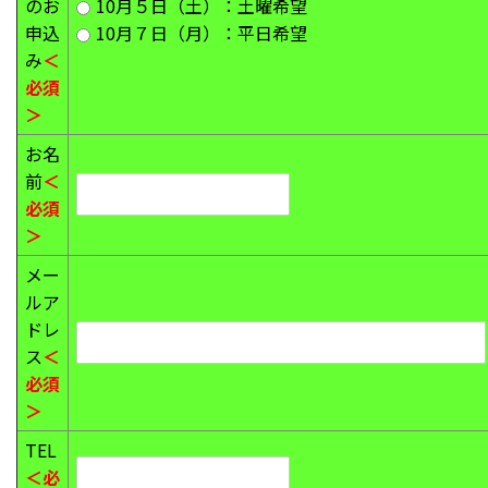
のお
10月５日（土）：土曜希望
申込
10月７日（月）：平日希望
み
＜
必須
＞
お名
前
＜
必須
＞
メー
ルア
ドレ
ス
＜
必須
＞
TEL
＜必