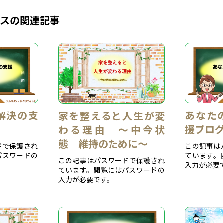
ースの関連記事
解決の支
あなた
家を整えると人生が変
援プロ
わる理由 ～中今状
態 維持のために～
ドで保護され
この記事は
パスワードの
ています。
この記事はパスワードで保護され
入力が必要
ています。閲覧にはパスワードの
入力が必要です。