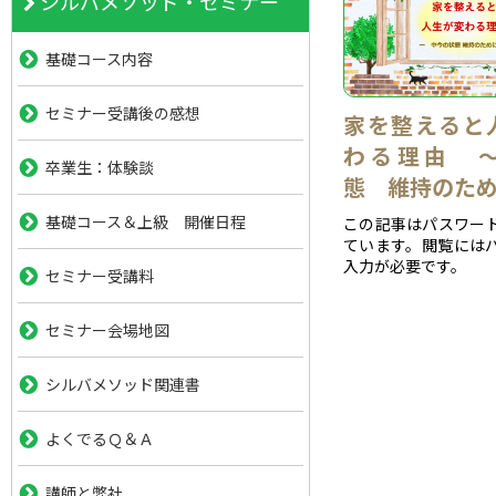
シルバメソッド・セミナー
基礎コース内容
セミナー受講後の感想
家を整えると
わる理由 
卒業生：体験談
態 維持のた
基礎コース＆上級 開催日程
この記事はパスワー
ています。閲覧には
入力が必要です。
セミナー受講料
セミナー会場地図
シルバメソッド関連書
よくでるＱ＆Ａ
講師と弊社