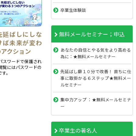
卒業生体験談
先延ばしにしな
無料メールセミナー；申込
けば未来が変わ
のアクション
あなたの自信とやる気をより高める
為に：★無料メールセミナー
パスワードで保護され
閲覧にはパスワードの
先延ばし癖１０分で改善！ 直ちに仕
です。
事に取掛かる６ステップ★無料メー
ルセミナー
集中力アップ ：★無料メールセミナ
ー
卒業生の著名人