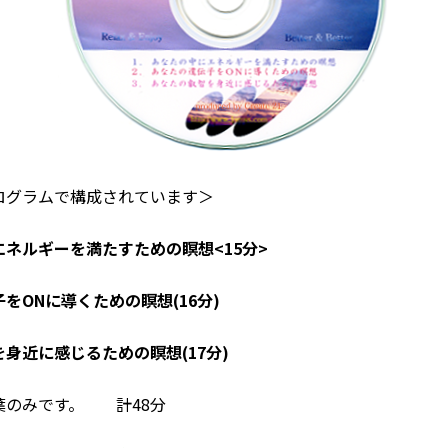
ログラムで構成されています＞
ネルギーを満たすための瞑想<15分>
をONに導くための瞑想(16分)
身近に感じるための瞑想(17分)
葉のみです。 計48分