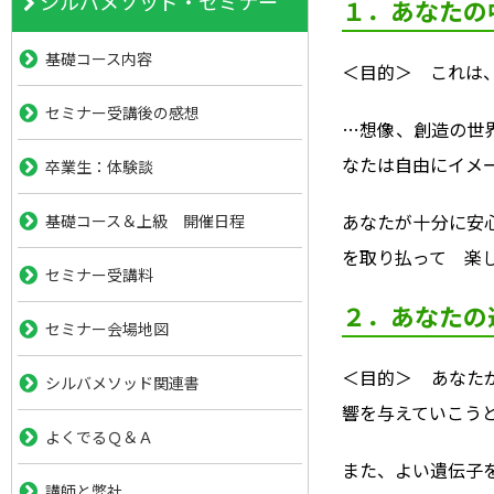
シルバメソッド・セミナー
１．あなたの
基礎コース内容
＜目的＞ これは
セミナー受講後の感想
…想像、創造の世
なたは自由にイメ
卒業生：体験談
あなたが十分に安
基礎コース＆上級 開催日程
を取り払って 楽
セミナー受講料
２．あなたの
セミナー会場地図
＜目的＞ あなた
シルバメソッド関連書
響を与えていこう
よくでるＱ＆Ａ
また、よい遺伝子
講師と弊社