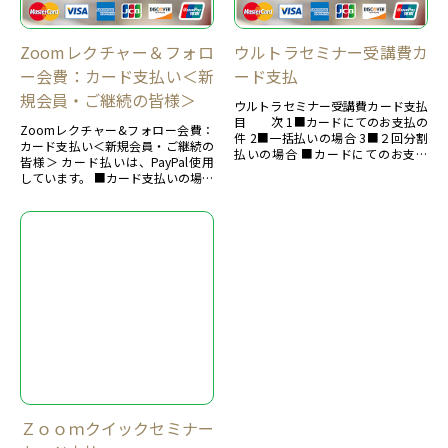
セミナー初日、1週間前以上にお支
払の場合で、ご一括払の場合
上記の税...
Zoomレクチャー＆フォロ
ウルトラセミナー受講費カ
ー会費：カード支払い＜新
ード支払
規会員・ご継続の皆様＞
ウルトラセミナー受講費カード支払
目 次 1■カードにてのお支払の
Zoomレクチャー&フォロー会費：
件 2■一括払いの場合 3■２回分割
カード支払い＜新規会員・ご継続の
払いの場合 ■カードにてのお支払
皆様＞ カード払いは、PayPal使用
の件 カード決済は、Pa...
しています。 ■カード支払いの場合
は、手数料が加算されますので、ご
了解をお願いしま...
Ｚｏｏｍクイックセミナー