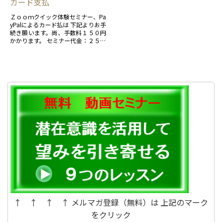
カード支払
Ｚｏｏｍクイック体験セミナー、Pa
yPalによるカード払は 下記よりお手
続き願います。尚、手数料１５０円
かかります。 セミナー代金：２５０
０円（税込） 手数料： １５
０円 合 計...
↑ ↑ ↑ ↑ メルマガ登録（無料）は 上記のマーク
をクリック