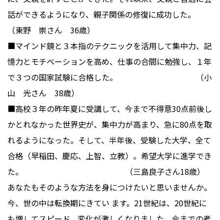
話ができるようになり、親子関係の修復に成功した。
（東野 崇さん 36歳）
■マインド鏡と３本指のテクニックを活用して集中力、記
憶力とモチベーションを高め、仕事の合間に勉強し、１年
で３つの国家試験に合格した。 （小
山 光さん 38歳）
■高校３年の昨年夏に受講して、今まで不得意30点前後し
かとれなかった世界史が、集中力が高まり、急に80点を取
れるようになった。そして、半年後、受験した大学、全て
合格（早稲田、慶応、上智、立教）。希望大学に進学でき
た。 （三島良子さん18歳）
あなたもそのような方法を身につけたいと思いませんか。
今、世の中は転換期にきてい ます。21世紀は、20世紀に
も増してスピード、変化が激しくなりました。今までの考