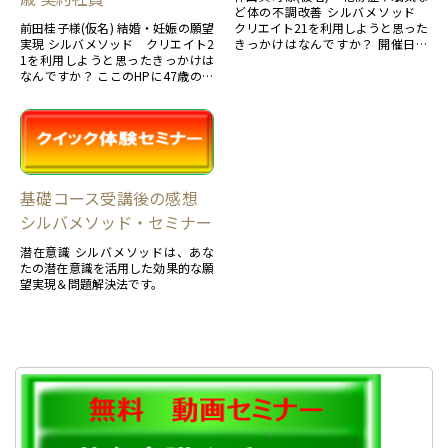
ど体の不調改善 シルバメソッド
前田桂子様(仮名) 結婚・妊娠の願望
クリエイト21を利用しようと思った
実現 シルバメソッド クリエイト2
きっかけはなんですか？ 開催日の
1を利用しようと思ったきっかけは
タイミングが良かったことと会場が
なんですか？ ここのHPに47歳の女
一番近かった...
性で3か月位で結婚にゴールされた
体験談...
基礎コース受講後の感想
シルバメソッド・セミナー
潜在意識 シルバメソッドは、あな
たの潜在意識を活用した効果的な願
望実現＆問題解決法です。