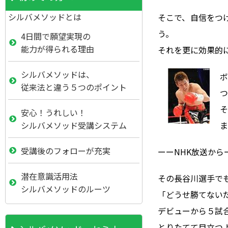
シルバメソッドとは
そこで、自信をつ
う。
4日間で願望実現の
能力が得られる理由
それを更に効果的
シルバメソッドは、
従来法と違う５つのポイント
つ
安心！うれしい！
ま
シルバメソッド受講システム
受講後のフォローが充実
ーーNHK放送から
潜在意識活用法
その長谷川選手で
シルバメソッドのルーツ
「どうせ勝てない
デビューから５試
とりたてて目立つ