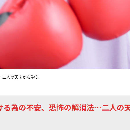
…二人の天才から学ぶ
ける為の不安、恐怖の解消法…二人の