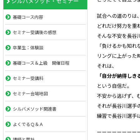
シルバメソッド・セミナー
試合への道のりは
基礎コース内容
どれだけ努力を重
セミナー受講後の感想
そんな不安を長谷
「負けるかも知れ
卒業生：体験談
リングに上がった
基礎コース＆上級 開催日程
それは、
「自分が納得しき
セミナー受講料
という自信だ。
セミナー会場地図
不安から逃げず、
それが長谷川選手
シルバメソッド関連書
練習で長谷川選手
よくでるＱ＆Ａ
ーーーーーーーー
講師と弊社