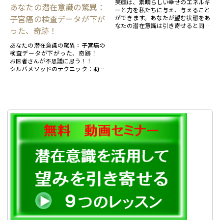
笑顔は、素晴らしい幸せのエネルギ
あなたの潜在意識の驚異：
ーと力を私たちに与え、与えること
子宮癌の検査データが下が
ができます。あなたが望む状態をあ
なたの潜在意識は引き寄せると同様
った、奇跡！
に「笑顔」のもたらす現象を理解で
きます。
あなたの潜在意識の驚異：子宮癌の
検査データが下がった、奇跡！
お医者さんが不思議に思う！！
シルバメソッドのテクニック：助言
者、マインドの鏡、メンタルクリー
ニングを駆使したシルバメソッド...