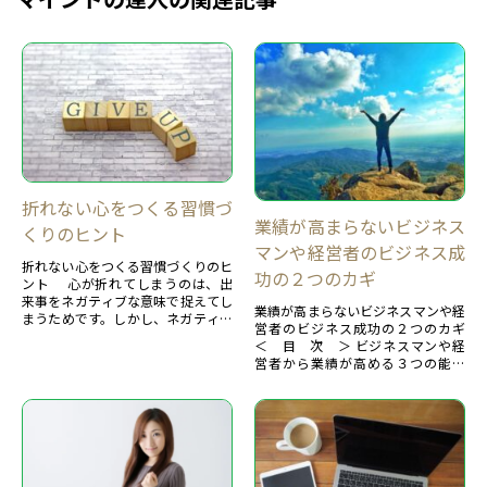
折れない心をつくる習慣づ
業績が高まらないビジネス
くりのヒント
マンや経営者のビジネス成
折れない心をつくる習慣づくりのヒ
功の２つのカギ
ント 心が折れてしまうのは、出
来事をネガティブな意味で捉えてし
業績が高まらないビジネスマンや経
まうためです。しかし、ネガティブ
営者のビジネス成功の２つのカギ
な感情は危険から身を守るために必
＜ 目 次 ＞ ビジネスマンや経
要なものであり、そ...
営者から業績が高める３つの能力
【１】ビジネスマンや経営者の主な
悩みあなたに、今の時代...