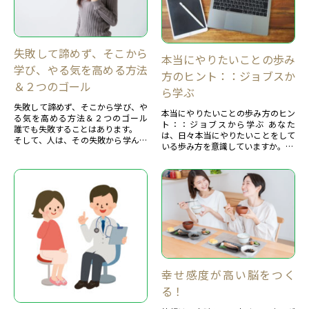
失敗して諦めず、そこから
本当にやりたいことの歩み
学び、やる気を高める方法
方のヒント：：ジョブスか
＆２つのゴール
ら学ぶ
失敗して諦めず、そこから学び、や
本当にやりたいことの歩み方のヒン
る気を高める方法＆２つのゴール
ト：：ジョブスから学ぶ あなた
誰でも失敗することはあります。
は、日々本当にやりたいことをして
そして、人は、その失敗から学んで
いる歩み方を意識していますか。
いき、成功していくのですね。
問題は、心配して、諦めたり、落
もし、Noでしたら、今日は、天才
ち...
＆成功者から学びましょう！！
...
幸せ感度が高い脳をつく
る！