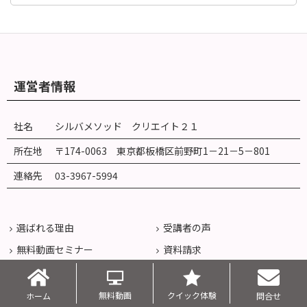
運営者情報
社名
シルバメソッド クリエイト２１
所在地
〒174-0063 東京都板橋区前野町
1
－
21
－
5
－
801
連絡先
03-3967-5994
選ばれる理由
受講者の声
無料動画セミナー
資料請求
セミナー一覧
ブログ記事(マインドの達人)
無料動画
クイック体験
ホーム
問合せ
オンライン潜在意識活用セミナーシルバメソッド21