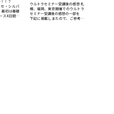
分！！？
ウルトラセミナー受講後の感想 札
セ・シルバ
幌、福岡、東京開催でのウルトラ
、最初は基礎
セミナー受講後の感想の一部を
ース4日間の
下記に掲載しまたので、ご参考に
ムの展開をし
してください。 M.K.さん（女性)
コー...
他者の為に...