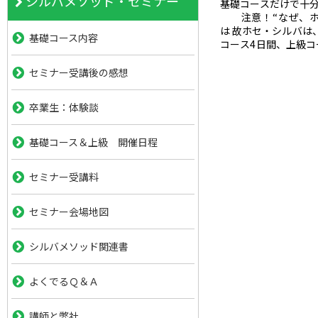
シルバメソッド・セミナー
基礎コースだけで十
注意！“なぜ、ホ
は 故ホセ・シルバは
基礎コース内容
コース4日間、上級コ
セミナーのプログラ
ていたが、途中から上級
セミナー受講後の感想
卒業生：体験談
基礎コース＆上級 開催日程
セミナー受講料
セミナー会場地図
シルバメソッド関連書
よくでるＱ＆Ａ
講師と弊社