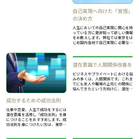
自己実現へ向けた「覚悟」
の決め方
人生においての自己実現に関心を持
っている方に是非知って欲しい情報
をお教えします。弊社では東京をは
じめ国内各地で自己実現に必要なス
キルを学べるセミナーを開催してお
りますので、併せて活用ください。
潜在意識で人間関係改善を
ビジネスやプライベートにおける悩
みの多くは、人間関係です。これま
でにも友人や職場の上司との関係に
悩んできたという方向けに、潜在意
識を使った解決方法をご紹介しま
す。弊社のセミナーと併せて利用く
成功するための成功法則
ださい。
仕事や恋愛、人生で成功をするには
潜在意識を活用し「成功法則」を身
につけることをおすすめします。成
功法則を身につけたい方は、東京に
あります弊社が行う講座へ是非ご参
加ください。