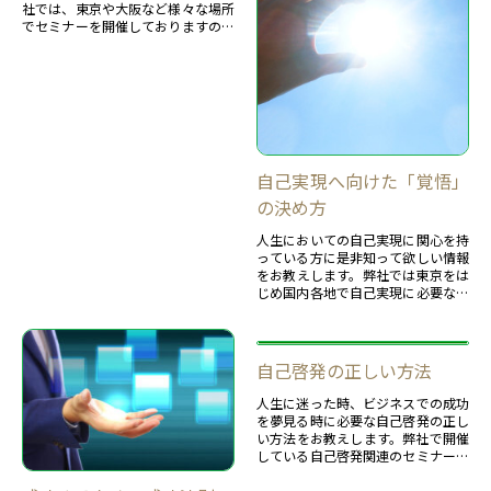
社では、東京や大阪など様々な場所
でセミナーを開催しておりますので
是非ご参加ください。
自己実現へ向けた「覚悟」
の決め方
人生においての自己実現に関心を持
っている方に是非知って欲しい情報
をお教えします。弊社では東京をは
じめ国内各地で自己実現に必要なス
キルを学べるセミナーを開催してお
りますので、併せて活用ください。
自己啓発の正しい方法
人生に迷った時、ビジネスでの成功
を夢見る時に必要な自己啓発の正し
い方法をお教えします。弊社で開催
している自己啓発関連のセミナーへ
の参加と併せ、あなたの人生のより
良いサポートができれば幸いです。