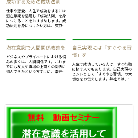
成功するための成功法則
仕事や恋愛、人生で成功をするには
潜在意識を活用し「成功法則」を身
につけることをおすすめします。成
功法則を身につけたい方は、東京に
あります弊社が行う講座へ是非ご参
加ください。
潜在意識で人間関係改善を
自己実現には「すぐやる習
慣」を
ビジネスやプライベートにおける悩
みの多くは、人間関係です。これま
人生で成功している人は、すぐ行動
でにも友人や職場の上司との関係に
に移す人でもあります。自己実現の
悩んできたという方向けに、潜在意
ヒントとして「すぐやる習慣」の大
識を使った解決方法をご紹介しま
切さをお伝えします。弊社では、潜
す。弊社のセミナーと併せて利用く
在能力活用のセミナーを東京や大阪
ださい。
で開催しております。