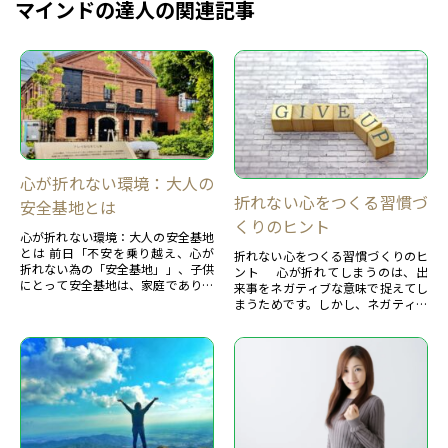
マインドの達人の関連記事
心が折れない環境：大人の
折れない心をつくる習慣づ
安全基地とは
くりのヒント
心が折れない環境：大人の安全基地
とは 前日「不安を乗り越え、心が
折れない心をつくる習慣づくりのヒ
折れない為の「安全基地」」、子供
ント 心が折れてしまうのは、出
にとって安全基地は、家庭であり、
来事をネガティブな意味で捉えてし
父親、母親です。
まうためです。しかし、ネガティブ
この安全基地があるからこそ...
な感情は危険から身を守るために必
要なものであり、そ...