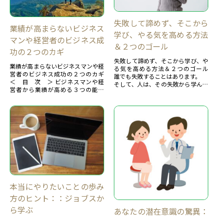
失敗して諦めず、そこから
業績が高まらないビジネス
学び、やる気を高める方法
マンや経営者のビジネス成
＆２つのゴール
功の２つのカギ
失敗して諦めず、そこから学び、や
業績が高まらないビジネスマンや経
る気を高める方法＆２つのゴール
営者のビジネス成功の２つのカギ
誰でも失敗することはあります。
＜ 目 次 ＞ ビジネスマンや経
そして、人は、その失敗から学んで
営者から業績が高める３つの能力
いき、成功していくのですね。
【１】ビジネスマンや経営者の主な
問題は、心配して、諦めたり、落
悩みあなたに、今の時代...
ち...
本当にやりたいことの歩み
方のヒント：：ジョブスか
ら学ぶ
あなたの潜在意識の驚異：