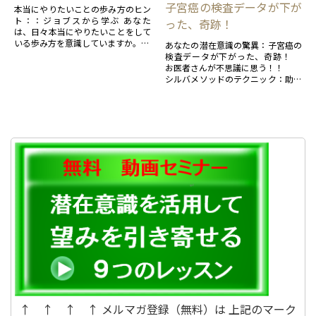
子宮癌の検査データが下が
本当にやりたいことの歩み方のヒン
ト：：ジョブスから学ぶ あなた
った、奇跡！
は、日々本当にやりたいことをして
いる歩み方を意識していますか。
あなたの潜在意識の驚異：子宮癌の
検査データが下がった、奇跡！
もし、Noでしたら、今日は、天才
お医者さんが不思議に思う！！
＆成功者から学びましょう！！
シルバメソッドのテクニック：助言
者、マインドの鏡、メンタルクリー
...
ニングを駆使したシルバメソッド...
↑ ↑ ↑ ↑ メルマガ登録（無料）は 上記のマーク