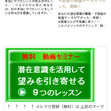
子宮癌の検査データが下が
本当にやりたいことの歩み方のヒン
ト：：ジョブスから学ぶ あなた
った、奇跡！
は、日々本当にやりたいことをして
いる歩み方を意識していますか。
あなたの潜在意識の驚異：子宮癌の
検査データが下がった、奇跡！
もし、Noでしたら、今日は、天才
お医者さんが不思議に思う！！
＆成功者から学びましょう！！
シルバメソッドのテクニック：助言
者、マインドの鏡、メンタルクリー
...
ニングを駆使したシルバメソッド...
↑ ↑ ↑ ↑ メルマガ登録（無料）は 上記のマーク