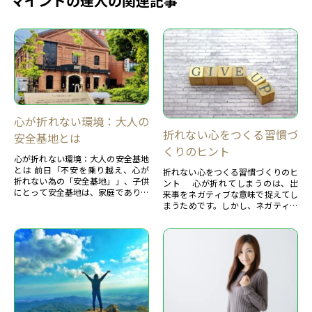
マインドの達人の関連記事
心が折れない環境：大人の
折れない心をつくる習慣づ
安全基地とは
くりのヒント
心が折れない環境：大人の安全基地
とは 前日「不安を乗り越え、心が
折れない心をつくる習慣づくりのヒ
折れない為の「安全基地」」、子供
ント 心が折れてしまうのは、出
にとって安全基地は、家庭であり、
来事をネガティブな意味で捉えてし
父親、母親です。
まうためです。しかし、ネガティブ
この安全基地があるからこそ...
な感情は危険から身を守るために必
要なものであり、そ...