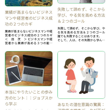
失敗して諦めず、そこから
業績が高まらないビジネス
学び、やる気を高める方法
マンや経営者のビジネス成
＆２つのゴール
功の２つのカギ
失敗して諦めず、そこから学び、や
業績が高まらないビジネスマンや経
る気を高める方法＆２つのゴール
営者のビジネス成功の２つのカギ
誰でも失敗することはあります。
＜ 目 次 ＞ ビジネスマンや経
そして、人は、その失敗から学んで
営者から業績が高める３つの能力
いき、成功していくのですね。
【１】ビジネスマンや経営者の主な
問題は、心配して、諦めたり、落
悩みあなたに、今の時代...
ち...
本当にやりたいことの歩み
方のヒント：：ジョブスか
ら学ぶ
あなたの潜在意識の驚異：