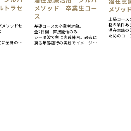
潜在意
ルトラセ
メソッド 卒業生コー
メソッ
ス
上級コース
格の条件あ
バメソッドセ
基礎コースの卒業者対象。
潜在意識の
ス
全2日間 直接開催のみ
ためのコー
シータ波で主に実践練習。過去に
開催を目的
主に全身の直
戻る年齢遡行の実践でイメージ力
す。
技術を学ぶこ
強化が目的です。