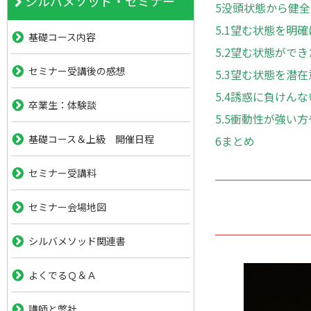
シルバメソッド・セミナー
5
没頭状態から健全
5.1
望む状態を明確
基礎コース内容
5.2
望む状態ができ
セミナー受講後の感想
5.3
望む状態を潜在
5.4
誘惑に負けんな
卒業生：体験談
5.5
衝動性が強い方
基礎コース＆上級 開催日程
6
まとめ
セミナー受講料
セミナー会場地図
シルバメソッド関連書
よくでるＱ＆Ａ
講師と弊社