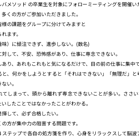
ルバメソッド の卒業生を対象にフォローミーティングを開催い
、多くの方がご参加いただきました。
皆様の課題をグループに分けてみますと
られます。
味）に傾注できず、進歩しない。(数名)
に対して、不安、恐怖感があり、仕事に専念できない。
んあり、あれもこれもと気になるだけで、目の前の仕事に集中
ると、何かをしようとすると「それはできない」「無理だ」と
きない。
れてしまって、頭から離れず専念できないことが多い。ささい
たいしたことではなかったことがわかる。
発揮して、必ず合格したい。
くの方が集中力の阻害する問題です。
４ステップで各自の処方箋を作り、心身をリラックスして脳波