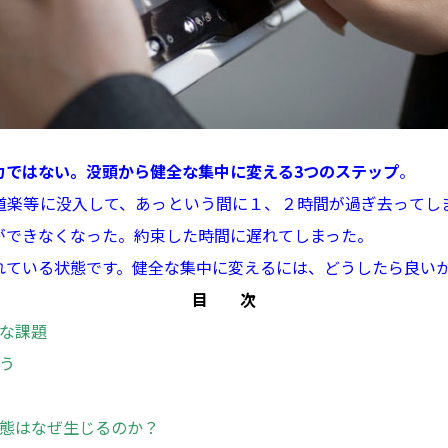
力ではない。
没頭から健全な集中に変える3つのステップ
。
道楽等に没入して、あっという間に１、２時間が過ぎ去ってし
ができなくなった。約束した時間に遅れてしまった。
れている状態です。健全な集中に変えるには、どうしたら良い
目 次
な課題
う
状態はなぜ生じるのか？