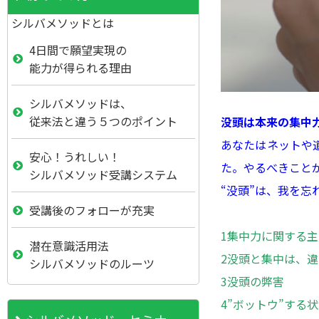
シルバメソッドとは
4日間で願望実現の
能力が得られる理由
シルバメソッドは、
従来法と違う５つのポイント
没頭は本来の集中
あなたはネットや
安心！うれしい！
た。やるべきこと
シルバメソッド受講システム
“
没頭”は、我を忘
受講後のフォローが充実
1
集中力に関する主
潜在意識活用法
2
没頭と集中は、違
シルバメソッドのルーツ
3
没頭の弊害
4
”ボットウ”する