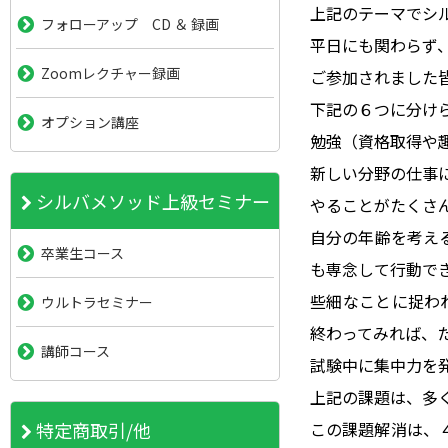
上記のテーマでシ
フォローアップ CD ＆ 録画
平日にも関わらず
Zoomレクチャー録画
ご参加されました
下記の６つに分け
オプション講座
勉強（資格取得や趣
新しい分野の仕事
シルバメソッド上級セミナー
やることがたくさ
自分の年齢を考え
卒業生コース
も専念して行動で
些細なことに捉わ
ウルトラセミナー
終わってみれば、
講師コース
試験中に集中力を
上記の課題は、多
この課題解消は、
特定商取引/他