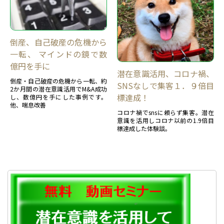
倒産、自己破産の危機から
一転、 マインドの鏡で数
億円を手に
潜在意識活用、コロナ禍、
倒産・自己破産の危機から一転、約
SNSなしで集客１．９倍目
2か月間の潜在意識活用でM&A成功
標達成！
し、数億円を手にした事例です。
他、喘息改善
コロナ禍でsnsに頼らず集客。潜在
意識を活用しコロナ以前の1.9倍目
標達成した体験談。