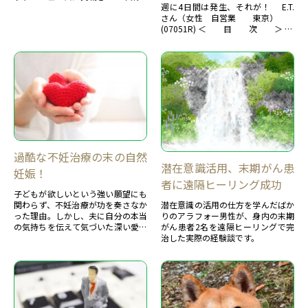
週に4日間は発生、それが！ E.T.
の体験談です。約7００もの体験談
さん（女性 自営業 東京）
があります。 主な体験談を紹介しま
(07051R) ＜ 目 次 ＞ 40
す。 卒業生の体験談 ...
年越しの偏頭痛：週に3，4日...
過酷な不妊治療の末の自然
潜在意識活用、末期がん患
妊娠！
者に遠隔ヒーリング成功
子どもが欲しいという強い願望にも
関わらず、不妊治療が功を奏さなか
潜在意識の活用の仕方を学んだばか
った理由。しかし、夫に自分の本当
りのアラフォー男性が、身内の末期
の気持ちを伝えて気づいた深い愛情
がん患者2名を遠隔ヒーリングで完
と感謝の数々。その結果が自然妊娠
治した実際の経験談です。
につながった貴重な体験談です。