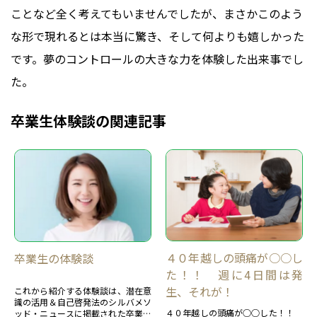
ことなど全く考えてもいませんでしたが、まさかこのよう
な形で現れるとは本当に驚き、そして何よりも嬉しかった
です。夢のコントロールの大きな力を体験した出来事でし
た。
卒業生体験談の関連記事
４０年越しの頭痛が○○し
卒業生の体験談
た！！ 週に4日間は発
生、それが！
これから紹介する体験談は、潜在意
識の活用＆自己啓発法のシルバメソ
４０年越しの頭痛が○○した！！
ッド・ニュースに掲載された卒業生