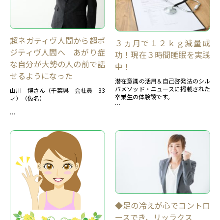
超ネガティヴ人間から超ポ
３ヵ月で１２ｋｇ減量成
ジティヴ人間へ あがり症
功！現在３時間睡眠を実践
な自分が大勢の人の前で話
中！
せるようになった
潜在意識の活用＆自己啓発法のシル
バメソッド・ニュースに掲載された
山川 博さん（千葉県 会社員 33
卒業生の体験談です。
才）（仮名）
【カテゴリー：癖、習慣面－ダイエ
ット】
＜ 目 次 ＞...
◆足の冷えが心でコントロ
ースでき、リッラクス