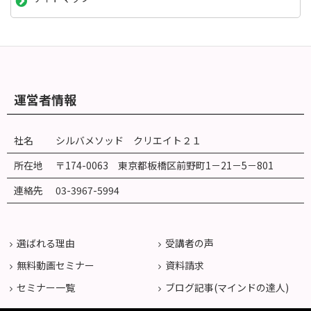
運営者情報
社名
シルバメソッド クリエイト２１
所在地
〒174-0063 東京都板橋区前野町
1
－
21
－
5
－
801
連絡先
03-3967-5994
選ばれる理由
受講者の声
無料動画セミナー
資料請求
セミナー一覧
ブログ記事(マインドの達人)