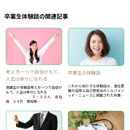
卒業生体験談の関連記事
考え方一つで自信がもて、
卒業生の体験談
人生は幸せになれる
これから紹介する体験談は、潜在意
受講生の体験談考え方一つで自信が
識の活用＆自己啓発法のシルバメソ
もて、人生は幸せになれる
ッド・ニュースに掲載された卒業生
Ｓ・Ｓさん 会社
の体験談です。約7００もの体験談
員 ２０代 愛知県
があります。 主な体験談を紹介しま
す。 卒業生の体験談 ...
私がシルバメソッドのことを知っ
たのは二年ぐらい前だったと思いま
す。
その頃、母...