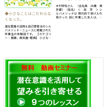
木村安佐さん （会社員 26歳 東
京都）（仮名） ＜ 目 次 ＞ シ
◆小さなことはこだわらな
ルバメソッドは 現代的で受け入れ
易かった 前に卒業した友人は、面
くなった。
白い体験、私もしたい！ 自分の体
を自...
潜在意識の活用＆自己啓発法のシル
バメソッド・ニュースに掲載された
卒業生の体験談です。 【カテゴリ
ー：健康，病気面−軽病】 小さなこ
とはこだわらなくなった。 仕事中
に眠気を一掃できるテ...