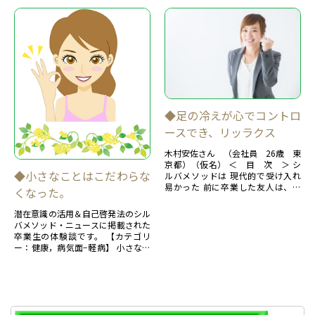
◆足の冷えが心でコントロ
ースでき、リッラクス
木村安佐さん （会社員 26歳 東
京都）（仮名） ＜ 目 次 ＞ シ
◆小さなことはこだわらな
ルバメソッドは 現代的で受け入れ
易かった 前に卒業した友人は、面
くなった。
白い体験、私もしたい！ 自分の体
を自...
潜在意識の活用＆自己啓発法のシル
バメソッド・ニュースに掲載された
卒業生の体験談です。 【カテゴリ
ー：健康，病気面−軽病】 小さなこ
とはこだわらなくなった。 仕事中
に眠気を一掃できるテ...