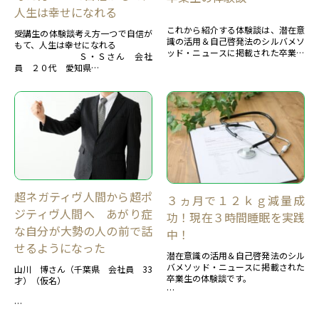
人生は幸せになれる
これから紹介する体験談は、潜在意
受講生の体験談考え方一つで自信が
識の活用＆自己啓発法のシルバメソ
もて、人生は幸せになれる
ッド・ニュースに掲載された卒業生
Ｓ・Ｓさん 会社
の体験談です。約7００もの体験談
員 ２０代 愛知県
があります。 主な体験談を紹介しま
す。 卒業生の体験談 ...
私がシルバメソッドのことを知っ
たのは二年ぐらい前だったと思いま
す。
その頃、母...
超ネガティヴ人間から超ポ
３ヵ月で１２ｋｇ減量成
ジティヴ人間へ あがり症
功！現在３時間睡眠を実践
な自分が大勢の人の前で話
中！
せるようになった
潜在意識の活用＆自己啓発法のシル
バメソッド・ニュースに掲載された
山川 博さん（千葉県 会社員 33
卒業生の体験談です。
才）（仮名）
【カテゴリー：癖、習慣面－ダイエ
ット】
＜ 目 次 ＞...