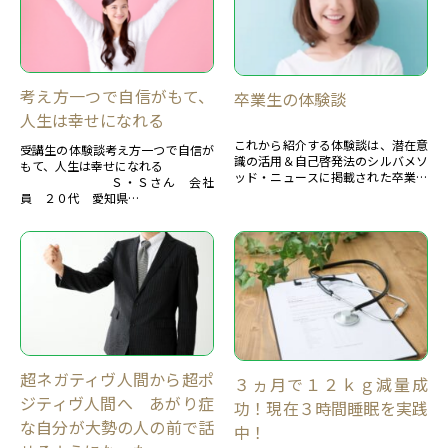
考え方一つで自信がもて、
卒業生の体験談
人生は幸せになれる
これから紹介する体験談は、潜在意
受講生の体験談考え方一つで自信が
識の活用＆自己啓発法のシルバメソ
もて、人生は幸せになれる
ッド・ニュースに掲載された卒業生
Ｓ・Ｓさん 会社
の体験談です。約7００もの体験談
員 ２０代 愛知県
があります。 主な体験談を紹介しま
す。 卒業生の体験談 ...
私がシルバメソッドのことを知っ
たのは二年ぐらい前だったと思いま
す。
その頃、母...
超ネガティヴ人間から超ポ
３ヵ月で１２ｋｇ減量成
ジティヴ人間へ あがり症
功！現在３時間睡眠を実践
な自分が大勢の人の前で話
中！