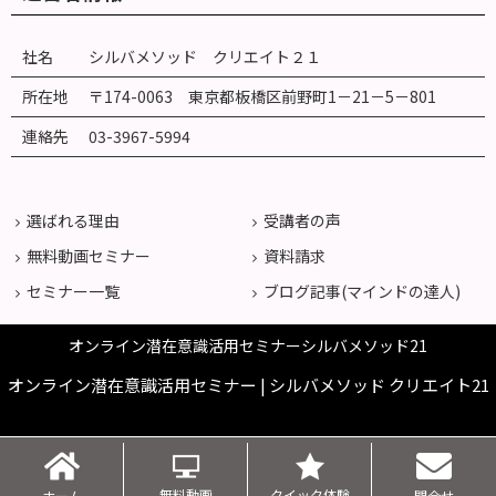
社名
シルバメソッド クリエイト２１
所在地
〒174-0063 東京都板橋区前野町
1
－
21
－
5
－
801
連絡先
03-3967-5994
選ばれる理由
受講者の声
無料動画セミナー
資料請求
セミナー一覧
ブログ記事(マインドの達人)
オンライン潜在意識活用セミナーシルバメソッド21
オンライン潜在意識活用セミナー | シルバメソッド クリエイト21
無料動画
クイック体験
ホーム
問合せ