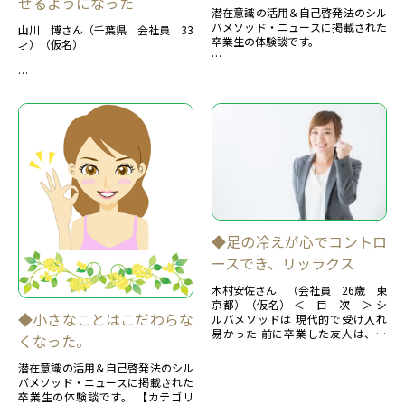
せるようになった
潜在意識の活用＆自己啓発法のシル
バメソッド・ニュースに掲載された
山川 博さん（千葉県 会社員 33
卒業生の体験談です。
才）（仮名）
【カテゴリー：癖、習慣面－ダイエ
ット】
＜ 目 次 ＞...
◆足の冷えが心でコントロ
ースでき、リッラクス
木村安佐さん （会社員 26歳 東
京都）（仮名） ＜ 目 次 ＞ シ
◆小さなことはこだわらな
ルバメソッドは 現代的で受け入れ
易かった 前に卒業した友人は、面
くなった。
白い体験、私もしたい！ 自分の体
を自...
潜在意識の活用＆自己啓発法のシル
バメソッド・ニュースに掲載された
卒業生の体験談です。 【カテゴリ