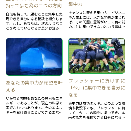
集中力
持って歩む為の二つの方向
チャンスに変える集中力：ビジネス
自信も持って、望むことに集中し実
や人生上には、大きな問題が生じれ
現できる自分になる秘訣を紹介しま
ば、その問題に意識がいって目の前
す。もし、あなたは、次のようなこ
のことに集中できないという事は、
とを考えているならば是非お読みく
誰でもある。その状態をきりかえる
ださい。・ポジティブでチャレンジ
集中力を紹介します。
できる自分になりたい。・望みを叶
えられる自分になりたい。・望みを
叶えるツールを持ちたい。それをク
リアーする潜在意識を活用した二つ
の方向を紹介します。
プレッシャーに負けずに
あなたの集中力が願望を叶
「今」に集中できる自分に
える
なる
いかなる物質もあなたの思考もエネ
ルギーであることが、現在の科学で
集中力は成功のカギ。どのような環
実証されつつあります。そのエネル
境や状況下でも、プレッシャーに負
ギーを受け取ることができるあなた
けず、今、この瞬間に集中でき、本
になると、無限の力が活用できるよ
来の能力を発揮できる自分になるた
うになります。それは、あなたの潜
めの２ステップ
在意識を活用できている状態でもあ
ります。それが活用できない状態と