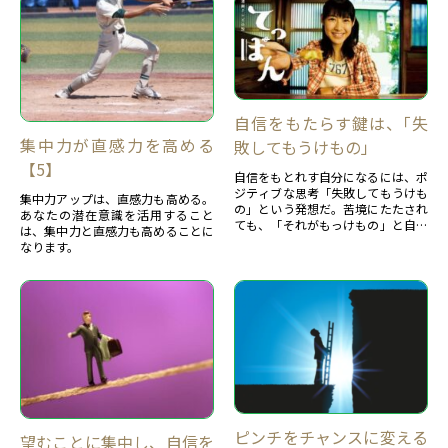
自信をもたらす鍵は、｢失
集中力が直感力を高める
敗してもうけもの」
【5】
自信をもとれす自分になるには、ポ
ジティブな思考「失敗してもうけも
集中力アップは、直感力も高める。
の」という発想だ。苦境にたたされ
あなたの潜在意識を活用すること
ても、「それがもっけもの」と自然
は、集中力と直感力も高めることに
と考えられることです。この思いが
なります。
持てる人は、自分に自信を持てる人
といえよう。ポジティブで自信を持
てる人の３つの力を紹介します。
ピンチをチャンスに変える
望むことに集中し、自信を