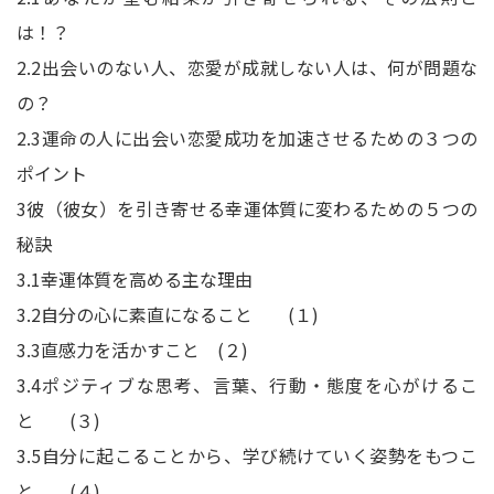
は！？
2.2
出会いのない人、恋愛が成就しない人は、何が問題な
の？
2.3
運命の人に出会い恋愛成功を加速させるための３つの
ポイント
3
彼（彼女）を引き寄せる幸運体質に変わるための５つの
秘訣
3.1
幸運体質を高める主な理由
3.2
自分の心に素直になること (１)
3.3
直感力を活かすこと (２)
3.4
ポジティブな思考、言葉、行動・態度を心がけるこ
と (３)
3.5
自分に起こることから、学び続けていく姿勢をもつこ
と (４)