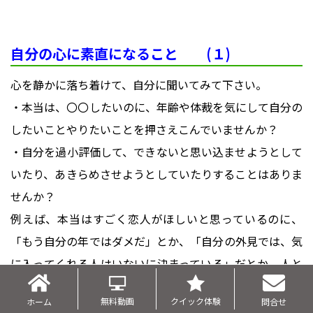
自分の心に素直になること (１)
心を静かに落ち着けて、自分に聞いてみて下さい。
・本当は、〇〇したいのに、年齢や体裁を気にして自分の
したいことやりたいことを押さえこんでいませんか？
・自分を過小評価して、できないと思い込ませようとして
いたり、あきらめさせようとしていたりすることはありま
せんか？
例えば、本当はすごく恋人がほしいと思っているのに、
「もう自分の年ではダメだ」とか、「自分の外見では、気
に入ってくれる人はいないに決まっている」だとか、人と
比較して、そんなことばかり考えてしまい、おもしろくな
無料動画
クイック体験
ホーム
問合せ
い時間を過ごしていませんか。