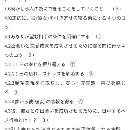
3.6
何かしら人の為にできることをしていくこと (５)
4
加速的に、彼(彼女)を引き寄せる寝る前にする４つのコ
ツ
4.1
あなたが望む相手の条件を明確にする １）
4.2
出会いと恋愛成就を成功させるために寝る前に行う４
つのコツ ２）
4.2.1
１日の幸せを振り返える ①
4.2.2
１日の疲れ、ストレスを解消する ②
4.2.3
願望実現を先取りし、安心・充実感・喜びを感じ
る ③
4.2.4
夢から彼(彼女)の情報を得る ④
4.3
彼、彼女との出会いを成功させるために、日中するべ
き行動とは！？ ３）
4.4
引き寄せを加速させるための幸運体質になる実践