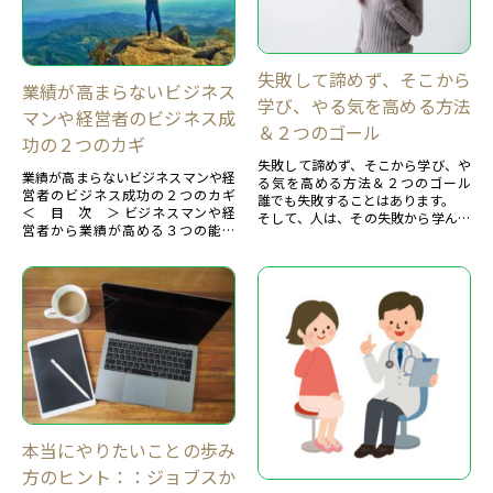
失敗して諦めず、そこから
業績が高まらないビジネス
学び、やる気を高める方法
マンや経営者のビジネス成
＆２つのゴール
功の２つのカギ
失敗して諦めず、そこから学び、や
業績が高まらないビジネスマンや経
る気を高める方法＆２つのゴール
営者のビジネス成功の２つのカギ
誰でも失敗することはあります。
＜ 目 次 ＞ ビジネスマンや経
そして、人は、その失敗から学んで
営者から業績が高める３つの能力
いき、成功していくのですね。
【１】ビジネスマンや経営者の主な
問題は、心配して、諦めたり、落
悩みあなたに、今の時代...
ち...
本当にやりたいことの歩み
方のヒント：：ジョブスか