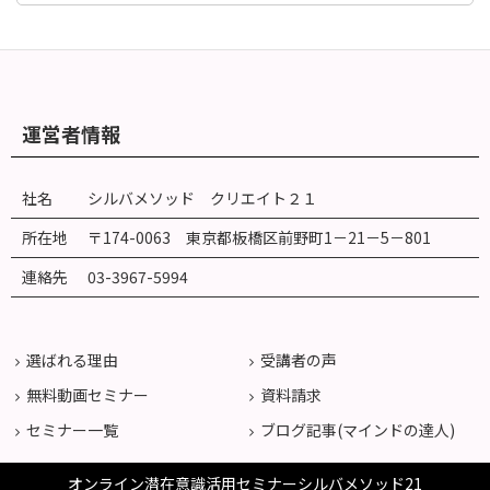
運営者情報
社名
シルバメソッド クリエイト２１
所在地
〒174-0063 東京都板橋区前野町
1
－
21
－
5
－
801
連絡先
03-3967-5994
選ばれる理由
受講者の声
無料動画セミナー
資料請求
セミナー一覧
ブログ記事(マインドの達人)
オンライン潜在意識活用セミナーシルバメソッド21