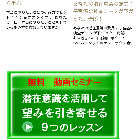
ら学ぶ
あなたの潜在意識の驚異：
子宮癌の検査データが下が
本当にやりたいことの歩み方のヒン
ト：：ジョブスから学ぶ あなた
った、奇跡！
は、日々本当にやりたいことをして
いる歩み方を意識していますか。
あなたの潜在意識の驚異：子宮癌の
検査データが下がった、奇跡！
もし、Noでしたら、今日は、天才
お医者さんが不思議に思う！！
＆成功者から学びましょう！！
シルバメソッドのテクニック：助言
者、マインドの鏡、メンタルクリー
...
ニングを駆使したシルバメソッド...