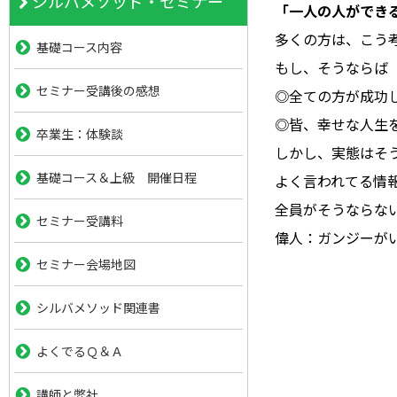
シルバメソッド・セミナー
「一人の人ができ
多くの方は、こう
基礎コース内容
もし、そうならば
セミナー受講後の感想
◎全ての方が成功
◎皆、幸せな人生
卒業生：体験談
しかし、実態はそ
基礎コース＆上級 開催日程
よく言われてる情
全員がそうならな
セミナー受講料
偉人：ガンジーが
セミナー会場地図
シルバメソッド関連書
よくでるＱ＆Ａ
講師と弊社