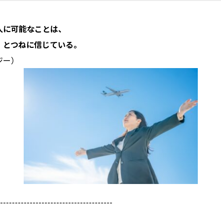
人に可能なことは、
、とつねに信じている。
ジー）
--------------------------------------