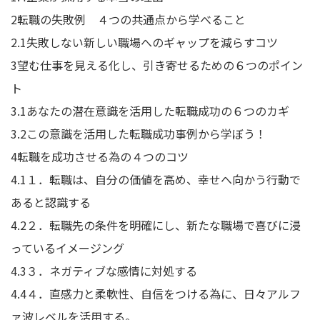
2
転職の失敗例 ４つの共通点から学べること
2.1
失敗しない新しい職場へのギャップを減らすコツ
3
望む仕事を見える化し、引き寄せるための６つのポイン
ト
3.1
あなたの潜在意識を活用した転職成功の６つのカギ
3.2
この意識を活用した転職成功事例から学ぼう！
4
転職を成功させる為の４つのコツ
4.1
１．転職は、自分の価値を高め、幸せへ向かう行動で
あると認識する
4.2
２．転職先の条件を明確にし、新たな職場で喜びに浸
っているイメージング
4.3
３．ネガティブな感情に対処する
4.4
４．直感力と柔軟性、自信をつける為に、日々アルフ
ァ波レベルを活用する。