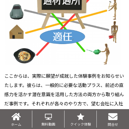
ここからは、実際に願望が成就した体験事例をお知らせい
たします。彼らは、一般的に必要な活動プラス、前述の直
感力を活かす潜在意識を活用した方法の両方から取り組ん
だ事例です。それぞれが各々のやり方で、望む会社に入社
することができました。
体験事例は、職種も違えばキャリアも違います。しかし、
無料動画
クイック体験
ホーム
問合せ