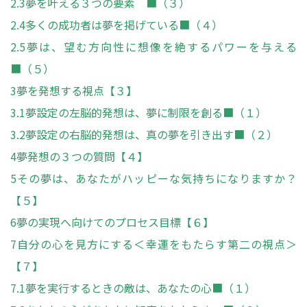
2.3
夢を叶える３つの要素 ■（３）
2.4
多くの成功者は夢を掲げている■（４）
2.5
夢は、望む方向性に想像を絶するパワーを与える
■（５）
3
夢を発想する視点【３】
3.1
夢設定の左脳的発想は、夢に制限を創る■（１）
3.2
夢設定の右脳的発想は、真の夢を引き出す■（２）
4
夢発想の３つの質問【４】
5
その夢は、あなたがハッピーな気持ちになりますか？
【５】
6
夢の実現へ向けてのプロセス目標【６】
7
自分の心を見方にする＜幸運をもたらす第二の視点＞
【７】
7.1
夢を実行するときの敵は、あなたの心■（１）