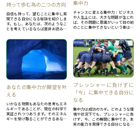
集中力
持って歩む為の二つの方向
チャンスに変える集中力：ビジネス
自信も持って、望むことに集中し実
や人生上には、大きな問題が生じれ
現できる自分になる秘訣を紹介しま
ば、その問題に意識がいって目の前
す。もし、あなたは、次のようなこ
のことに集中できないという事は、
とを考えているならば是非お読みく
誰でもある。その状態をきりかえる
ださい。・ポジティブでチャレンジ
集中力を紹介します。
できる自分になりたい。・望みを叶
えられる自分になりたい。・望みを
叶えるツールを持ちたい。それをク
リアーする潜在意識を活用した二つ
の方向を紹介します。
プレッシャーに負けずに
あなたの集中力が願望を叶
「今」に集中できる自分に
える
なる
いかなる物質もあなたの思考もエネ
ルギーであることが、現在の科学で
集中力は成功のカギ。どのような環
実証されつつあります。そのエネル
境や状況下でも、プレッシャーに負
ギーを受け取ることができるあなた
けず、今、この瞬間に集中でき、本
になると、無限の力が活用できるよ
来の能力を発揮できる自分になるた
うになります。それは、あなたの潜
めの２ステップ
在意識を活用できている状態でもあ
ります。それが活用できない状態と