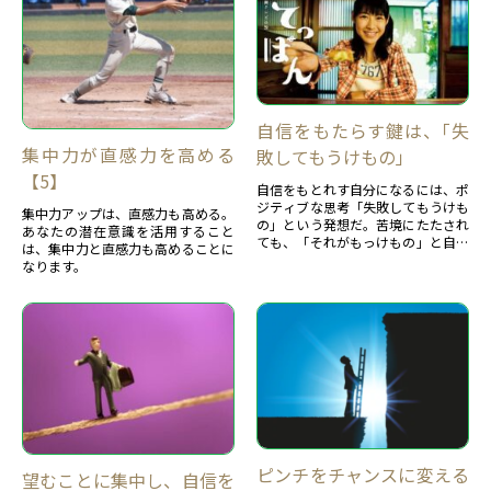
自信をもたらす鍵は、｢失
集中力が直感力を高める
敗してもうけもの」
【5】
自信をもとれす自分になるには、ポ
ジティブな思考「失敗してもうけも
集中力アップは、直感力も高める。
の」という発想だ。苦境にたたされ
あなたの潜在意識を活用すること
ても、「それがもっけもの」と自然
は、集中力と直感力も高めることに
と考えられることです。この思いが
なります。
持てる人は、自分に自信を持てる人
といえよう。ポジティブで自信を持
てる人の３つの力を紹介します。
ピンチをチャンスに変える
望むことに集中し、自信を