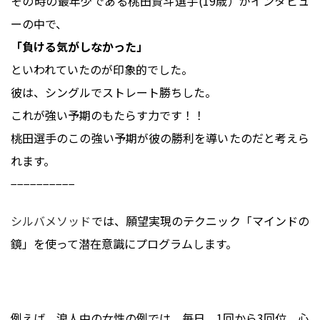
その時の最年少である桃田賢斗選手(19歳）がインタビュ
ーの中で、
「負ける気がしなかった」
といわれていたのが印象的でした。
彼は、シングルでストレート勝ちした。
これが強い予期のもたらす力です！！
桃田選手のこの強い予期が彼の勝利を導いたのだと考えら
れます。
−−−−−−−−−−
シルバメソッド
では、願望実現のテクニック「マインドの
鏡」を使って潜在意識にプログラムします。
例えば、浪人中の女性の例では、毎日、1回から3回位、心