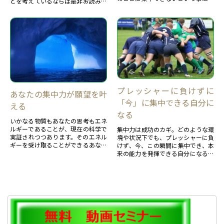
とを考えているならば是非お読みく
誰でもある。その状態をきりかえる
ださい。・ポジティブでチャレンジ
集中力を紹介します。
できる自分になりたい。・望みを叶
えられる自分になりたい。・望みを
叶えるツールを持ちたい。それをク
リアーする潜在意識を活用した二つ
の方向を紹介します。
プレッシャーに負けずに
あなたの集中力が願望を叶
「今」に集中できる自分に
える
なる
いかなる物質もあなたの思考もエネ
ルギーであることが、現在の科学で
集中力は成功のカギ。どのような環
実証されつつあります。そのエネル
境や状況下でも、プレッシャーに負
ギーを受け取ることができるあなた
けず、今、この瞬間に集中でき、本
になると、無限の力が活用できるよ
来の能力を発揮できる自分になるた
うになります。それは、あなたの潜
めの２ステップ
在意識を活用できている状態でもあ
ります。それが活用できない状態と
はどんな状態か、それは低いエネル
ギーのときです。言葉を変えれば、
精神性が低いときです。