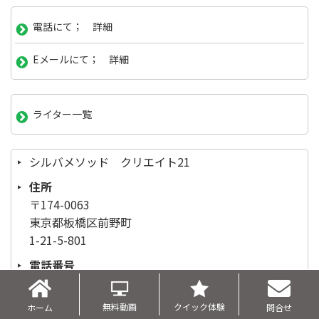
電話にて； 詳細
Eメールにて； 詳細
ライター一覧
シルバメソッド クリエイト21
住所
〒174-0063
東京都板橋区前野町
1-21-5-801
電話番号
03-3967-5994
営業時間
無料動画
クイック体験
ホーム
問合せ