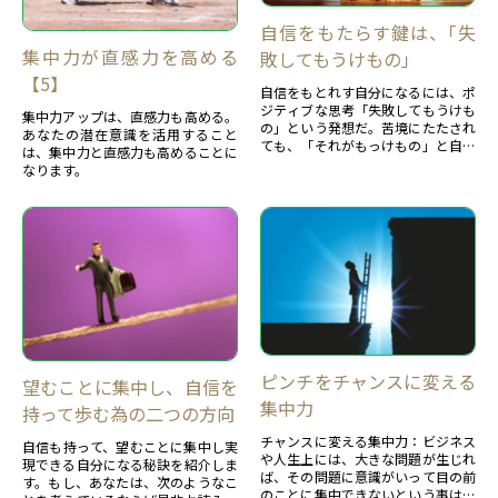
自信をもたらす鍵は、｢失
集中力が直感力を高める
敗してもうけもの」
【5】
自信をもとれす自分になるには、ポ
ジティブな思考「失敗してもうけも
集中力アップは、直感力も高める。
の」という発想だ。苦境にたたされ
あなたの潜在意識を活用すること
ても、「それがもっけもの」と自然
は、集中力と直感力も高めることに
と考えられることです。この思いが
なります。
持てる人は、自分に自信を持てる人
といえよう。ポジティブで自信を持
てる人の３つの力を紹介します。
ピンチをチャンスに変える
望むことに集中し、自信を
集中力
持って歩む為の二つの方向
チャンスに変える集中力：ビジネス
自信も持って、望むことに集中し実
や人生上には、大きな問題が生じれ
現できる自分になる秘訣を紹介しま
ば、その問題に意識がいって目の前
す。もし、あなたは、次のようなこ
のことに集中できないという事は、