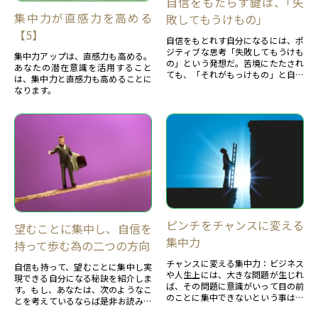
自信をもたらす鍵は、｢失
集中力が直感力を高める
敗してもうけもの」
【5】
自信をもとれす自分になるには、ポ
ジティブな思考「失敗してもうけも
集中力アップは、直感力も高める。
の」という発想だ。苦境にたたされ
あなたの潜在意識を活用すること
ても、「それがもっけもの」と自然
は、集中力と直感力も高めることに
と考えられることです。この思いが
なります。
持てる人は、自分に自信を持てる人
といえよう。ポジティブで自信を持
てる人の３つの力を紹介します。
ピンチをチャンスに変える
望むことに集中し、自信を
集中力
持って歩む為の二つの方向
チャンスに変える集中力：ビジネス
自信も持って、望むことに集中し実
や人生上には、大きな問題が生じれ
現できる自分になる秘訣を紹介しま
ば、その問題に意識がいって目の前
す。もし、あなたは、次のようなこ
のことに集中できないという事は、
とを考えているならば是非お読みく
誰でもある。その状態をきりかえる
ださい。・ポジティブでチャレンジ