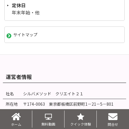
定休日
年末年始・他
サイトマップ
運営者情報
社名
シルバメソッド クリエイト２１
所在地
〒174-0063 東京都板橋区前野町
1
－
21
－
5
－
801
連絡先
03-3967-5994
無料動画
クイック体験
ホーム
問合せ