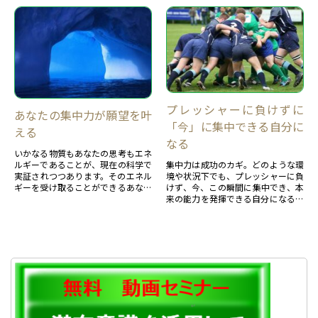
集中力を紹介します。
できる自分になりたい。・望みを叶
えられる自分になりたい。・望みを
叶えるツールを持ちたい。それをク
リアーする潜在意識を活用した二つ
の方向を紹介します。
プレッシャーに負けずに
あなたの集中力が願望を叶
「今」に集中できる自分に
える
なる
いかなる物質もあなたの思考もエネ
ルギーであることが、現在の科学で
集中力は成功のカギ。どのような環
実証されつつあります。そのエネル
境や状況下でも、プレッシャーに負
ギーを受け取ることができるあなた
けず、今、この瞬間に集中でき、本
になると、無限の力が活用できるよ
来の能力を発揮できる自分になるた
うになります。それは、あなたの潜
めの２ステップ
在意識を活用できている状態でもあ
ります。それが活用できない状態と
はどんな状態か、それは低いエネル
ギーのときです。言葉を変えれば、
精神性が低いときです。