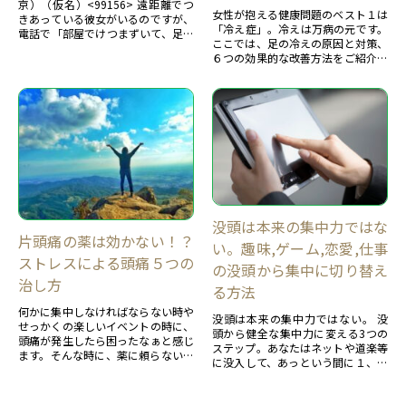
京）（仮名）<99156> 遠距離でつ
女性が抱える健康問題のベスト１は
きあっている彼女がいるのですが、
「冷え症」。冷えは万病の元です。
電話で「部屋でけつまずいて、足の
ここでは、足の冷えの原因と対策、
小指の骨にひびが入ったので、今度
６つの効果的な改善方法をご紹介し
会いに行けないかもし...
ます。お金をかけずに少しの時間で
できるので、是非ご参考にしてくだ
さい。
没頭は本来の集中力ではな
片頭痛の薬は効かない！？
い。趣味,ゲーム,恋愛,仕事
ストレスによる頭痛５つの
の没頭から集中に切り替え
治し方
る方法
何かに集中しなければならない時や
没頭は本来の集中力ではない。 没
せっかくの楽しいイベントの時に、
頭から健全な集中力に変える3つの
頭痛が発生したら困ったなぁと感じ
ステップ。あなたはネットや道楽等
ます。そんな時に、薬に頼らない方
に没入して、あっという間に１、２
法があります。緊張によるものや片
時間が過ぎ去ってしまい、寝不足に
頭痛であれば、或いは、くすりが効
なった。やるべきことができなくな
かなくなっている場合にも使えま
った。約束した時間に遅れてしまっ