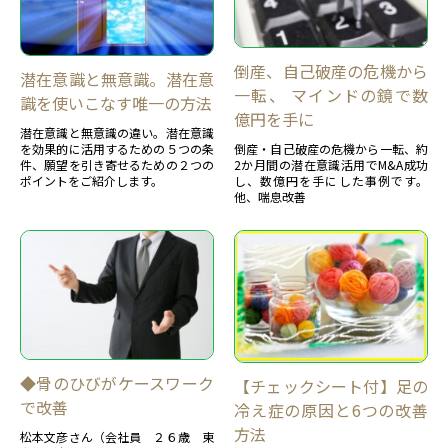
倒産、自己破産の危機から
潜在意識と無意識。潜在意
一転、 マインドの鏡で数
識を使いこなす唯一の方法
億円を手に
潜在意識と無意識の違い。潜在意識
倒産・自己破産の危機から一転、約
を効果的に活用するための５つの条
2か月間の潜在意識活用でM&A成功
件、願望を引き寄せるための２つの
し、数億円を手にした事例です。
ポイントをご紹介します。
他、喘息改善
◆骨のひびがケースワーク
【チェックシート付】足の
で改善
冷え症の原因と6つの改善
方法
松本文彦さん（会社員 ２６歳 東