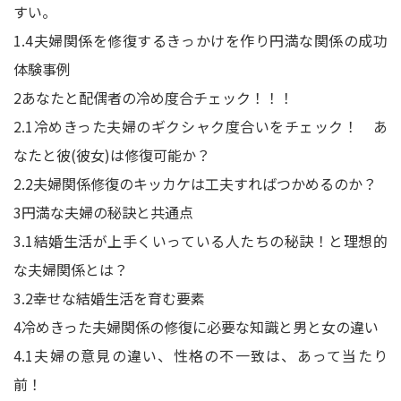
すい。
1.4
夫婦関係を修復するきっかけを作り円満な関係の成功
体験事例
2
あなたと配偶者の冷め度合チェック！！！
2.1
冷めきった夫婦のギクシャク度合いをチェック！ あ
なたと彼(彼女)は修復可能か？
2.2
夫婦関係修復のキッカケは工夫すればつかめるのか？
3
円満な夫婦の秘訣と共通点
3.1
結婚生活が上手くいっている人たちの秘訣！と理想的
な夫婦関係とは？
3.2
幸せな結婚生活を育む要素
4
冷めきった夫婦関係の修復に必要な知識と男と女の違い
4.1
夫婦の意見の違い、性格の不一致は、あって当たり
前！