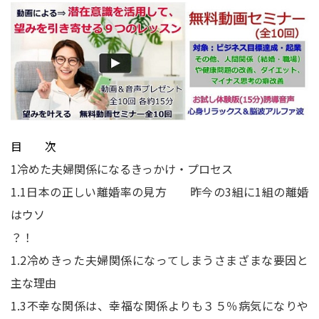
目 次
1
冷めた夫婦関係になるきっかけ・プロセス
1.1
日本の正しい離婚率の見方 昨今の3組に1組の離婚
はウソ
？！
1.2
冷めきった夫婦関係になってしまうさまざまな要因と
主な理由
1.3
不幸な関係は、幸福な関係よりも３５％病気になりや