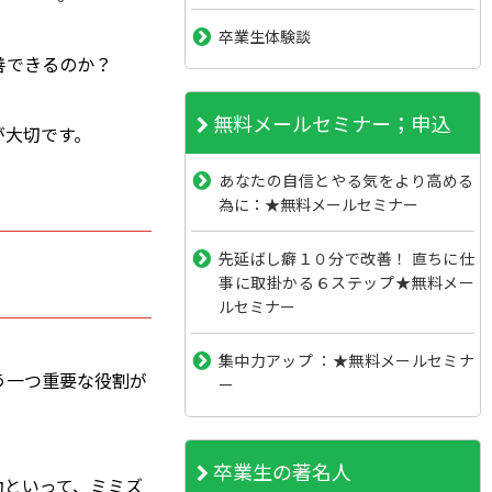
卒業生体験談
善できるのか？
無料メールセミナー；申込
が大切です。
あなたの自信とやる気をより高める
為に：★無料メールセミナー
先延ばし癖１０分で改善！ 直ちに仕
る
事に取掛かる６ステップ★無料メー
ルセミナー
集中力アップ ：★無料メールセミナ
う一つ重要な役割が
ー
卒業生の著名人
動といって、ミミズ