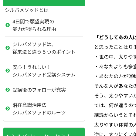
シルバメソッドとは
4日間で願望実現の
能力が得られる理由
「どうしてあの人
シルバメソッドは、
と思ったことはり
従来法と違う５つのポイント
・世の中、太りや
・あなたよりも多
安心！うれしい！
シルバメソッド受講システム
・あなたの方が運
そんな人があなた
受講後のフォローが充実
そう、太りやすい
潜在意識活用法
では、何が違うの
シルバメソッドのルーツ
結論からいうとそ
太りやすい体質の
逆に、太りにくい