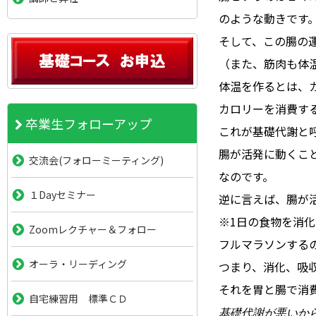
のような動きです
そして、この腸の
（また、筋肉も体
体温を作るとは、
カロリーを消費す
卒業生フォローアップ
これが基礎代謝と
腸が活発に動くこ
交流会(フォローミーティング)
なのです。
１Dayセミナー
逆に言えば、腸が
※1日の食物を消
Zoomレクチャー＆フォロー
フルマラソンする
オーラ・リーディング
つまり、消化、吸
それを胃と腸で消
自宅練習用 標準ＣＤ
基礎代謝が悪いから