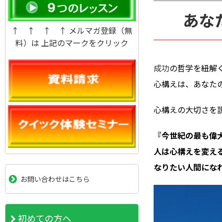
あな
↑ ↑ ↑ ↑ メルマガ登録（無
料）は 上記のマークをクリック
成功
の哲学を紐解
心構えは、あなた
心構えの大切さを
『今世紀の最も偉
人は心構えを変え
なりたい人間にな
お問い合わせはこちら
初めての方へ