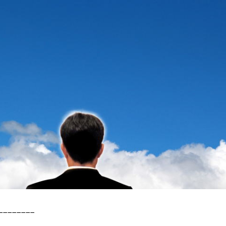
−−−−−−−−