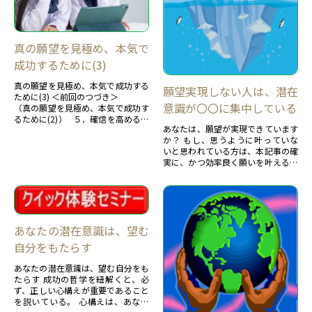
真の願望を見極め、本気で
成功するために(3)
真の願望を見極め、本気で成功する
願望実現しない人は、潜在
ために(3) ＜前回のつづき＞
意識が〇〇に集中している
（真の願望を見極め、本気で成功す
るために(2)） ５．確信を高めるひ
あなたは、願望が実現できています
とつの方法 もし、願望が「実現で
か？ もし、思うように叶っていな
きない」「無理だ」と感...
いと思われている方は、本記事の確
実に、かつ効率良く願いを叶える潜
在意識の活用法をご活用ください。
−−−−−−−−−−−...
あなたの潜在意識は、望む
自分をもたらす
あなたの潜在意識は、望む自分をも
たらす 成功の哲学を紐解くと、必
ず、正しい心構えが重要であること
を説いている。 心構えは、あなた