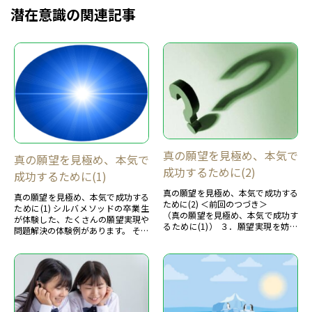
潜在意識の関連記事
真の願望を見極め、本気で
真の願望を見極め、本気で
成功するために(2)
成功するために(1)
真の願望を見極め、本気で成功する
真の願望を見極め、本気で成功する
ために(2) ＜前回のつづき＞
ために(1) シルバメソッドの卒業生
（真の願望を見極め、本気で成功す
が体験した、たくさんの願望実現や
るために(1)） ３．願望実現を妨げ
問題解決の体験例があります。 その
る２つの理由
内容は様々ですが、特に苦しい状況
前述に、願望の実現はあなたが引き
を脱して、願望を成し遂げた...
寄せるもの、かつ...