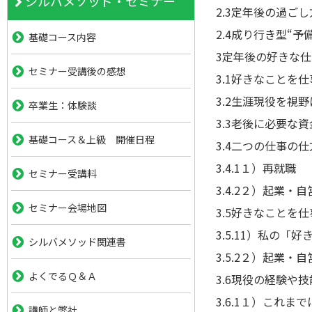
シルバメソッド・セミナー
2.3
定年後の過ごし
2.4
成り行き型“予
基礎コース内容
3
定年後の好きな仕
セミナー受講後の感想
3.1
好きなことを仕
3.2
生涯現役を視野
卒業生：体験談
3.3
老後に必要な資
基礎コース＆上級 開催日程
3.4
二つの仕事の仕
3.4.1
１）再就職
セミナー受講料
3.4.2
２）起業・自
セミナー会場地図
3.5
好きなことを仕
3.5.1
1）私の「好
シルバメソッド関連書
3.5.2
２）起業・自
よくでるＱ＆Ａ
3.6
現役の経験や技
3.6.1
１）これまで
講師と弊社