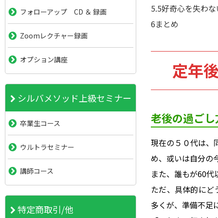
5.5
好奇心を失わな
フォローアップ CD ＆ 録画
6
まとめ
Zoomレクチャー録画
オプション講座
定年
シルバメソッド上級セミナー
老後の過ごし
卒業生コース
現在の５０代は、
ウルトラセミナー
め、或いは自分の
講師コース
また、誰もが60
ただ、具体的にど
多くが、準備不足
特定商取引/他