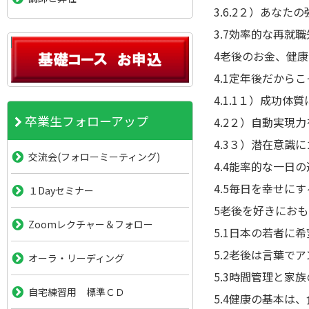
3.6.2
２）あなたの
3.7
効率的な再就職
4
老後のお金、健康
4.1
定年後だからこ
4.1.1
１）成功体質
卒業生フォローアップ
4.2
２）自動実現力
4.3
３）潜在意識に
交流会(フォローミーティング)
4.4
能率的な一日の
4.5
毎日を幸せにす
１Dayセミナー
5
老後を好きにおも
Zoomレクチャー＆フォロー
5.1
日本の若者に希
5.2
老後は言葉でア
オーラ・リーディング
5.3
時間管理と家族
自宅練習用 標準ＣＤ
5.4
健康の基本は、