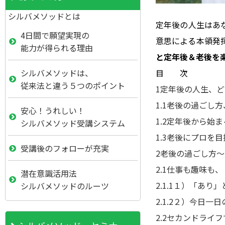
シルバメソッドとは
定年後の人生はあ
4日間で願望実現の
意思による本領発
能力が得られる理由
と定年後＆老後を
目 次
シルバメソッドは、
従来法と違う５つのポイント
1
定年後の人生、ど
1.1
老後の過ごし方
安心！うれしい！
1.2
定年後から始ま
シルバメソッド受講システム
1.3
老後にプロを目
受講後のフォローが充実
2
老後の過ごし方～
2.1
仕事も趣味も、
潜在意識活用法
2.1.1
１）「あり」
シルバメソッドのルーツ
2.1.2
２）今日一日
2.2
セカンドライフ